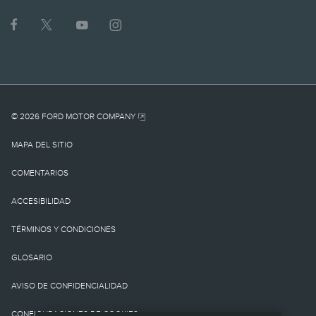
1.
MSRP actual para el
vehículo base. No incluye
cargo por
© 2026 FORD MOTOR COMPANY
destino/entrega como
MAPA DEL SITIO
tampoco cargos o
COMENTARIOS
impuestos
ACCESIBILIDAD
gubernamentales ni
TÉRMINOS Y CONDICIONES
cargos por
GLOSARIO
financiamiento, cargo de
AVISO DE CONFIDENCIALIDAD
procesamiento de la
CONFIGURACIONES DE COOKIES