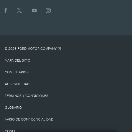
1.
MSRP actual para el
vehículo base. No incluye
cargo por
© 2026 FORD MOTOR COMPANY
destino/entrega como
MAPA DEL SITIO
tampoco cargos o
COMENTARIOS
impuestos
ACCESIBILIDAD
gubernamentales ni
TÉRMINOS Y CONDICIONES
cargos por
GLOSARIO
financiamiento, cargo de
AVISO DE CONFIDENCIALIDAD
procesamiento de la
CONFIGURACIONES DE COOKIES