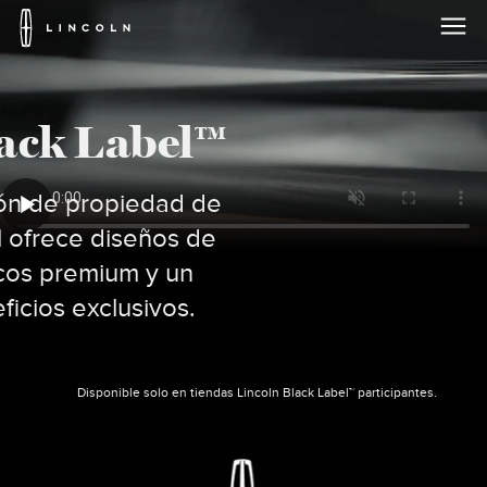
Logotipo
de
Lincoln
Saltar al contenido
ack Label™
ón de propiedad de
l ofrece diseños de
cos premium y un
icios exclusivos.
Disponible solo en tiendas Lincoln Black Label™ participantes.