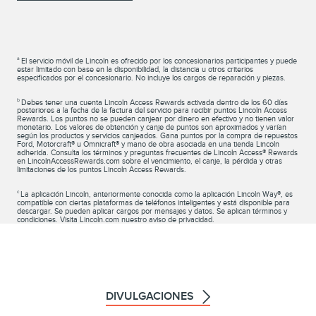
a
El servicio móvil de Lincoln es ofrecido por los concesionarios participantes y puede
estar limitado con base en la disponibilidad, la distancia u otros criterios
especificados por el concesionario. No incluye los cargos de reparación y piezas.
b
Debes tener una cuenta Lincoln Access Rewards activada dentro de los 60 días
posteriores a la fecha de la factura del servicio para recibir puntos Lincoln Access
Rewards. Los puntos no se pueden canjear por dinero en efectivo y no tienen valor
monetario. Los valores de obtención y canje de puntos son aproximados y varían
según los productos y servicios canjeados.​​​​​​​ Gana puntos por la compra de repuestos
Ford, Motorcraft® u Omnicraft® y mano de obra asociada en una tienda Lincoln
adherida. Consulta los términos y preguntas frecuentes de Lincoln Access® Rewards
en LincolnAccessRewards.com sobre el vencimiento, el canje, la pérdida y otras
limitaciones de los puntos Lincoln Access Rewards.
c
La aplicación Lincoln, anteriormente conocida como la aplicación Lincoln Way®, es
compatible con ciertas plataformas de teléfonos inteligentes y está disponible para
descargar. Se pueden aplicar cargos por mensajes y datos. Se aplican términos y
condiciones. Visita Lincoln.com nuestro aviso de privacidad.
DIVULGACIONES