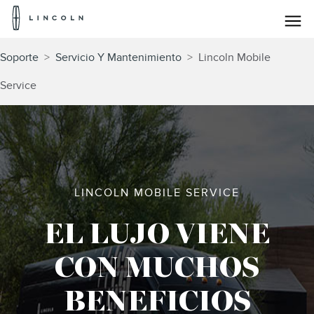
Logotipo
de
Lincoln
Saltar al contenido
Soporte
>
Servicio Y Mantenimiento
>
Lincoln Mobile
Service
LINCOLN MOBILE SERVICE
EL LUJO VIENE
CON MUCHOS
BENEFICIOS