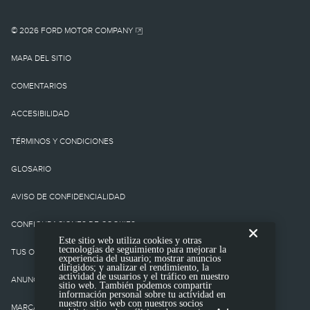
vehículo base. No incluye
cargo por
© 2026 FORD MOTOR COMPANY
destino/entrega como
MAPA DEL SITIO
tampoco cargos o
COMENTARIOS
impuestos
ACCESIBILIDAD
gubernamentales ni
TÉRMINOS Y CONDICIONES
cargos por
GLOSARIO
financiamiento, cargo de
AVISO DE CONFIDENCIALIDAD
procesamiento de la
CONFIGURACIONES DE COOKIES
Este sitio web utiliza cookies y otras
tienda, cargo de
tecnologías de seguimiento para mejorar la
TUS OPCIONES DE CONFIDENCIALIIDAD
experiencia del usuario; mostrar anuncios
presentación electrónica
dirigidos; y analizar el rendimiento, la
actividad de usuarios y el tráfico en nuestro
ANUNCIOS BASADOS EN INTERESES
sitio web. También podemos compartir
ni cargo por prueba de
información personal sobre tu actividad en
nuestro sitio web con nuestros socios
MARCAS COMERCIALES DE TERCEROS