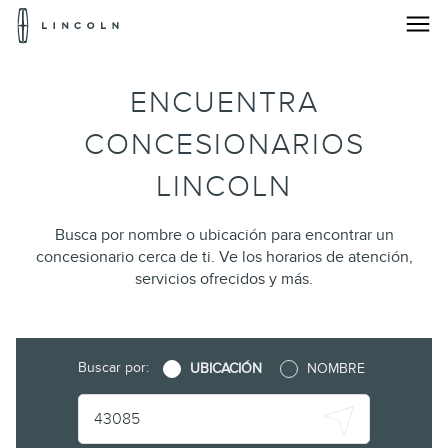
Logotipo
de
Lincoln
Busca
Saltar al contenido
ENCUENTRA
un
concesionario
CONCESIONARIOS
Lincoln®
LINCOLN
cercano
Busca por nombre o ubicación para encontrar un
|
concesionario cerca de ti. Ve los horarios de atención,
servicios ofrecidos y más.
Localizador
de
Buscar por:
UBICACIÓN
NOMBRE
concesionario
|