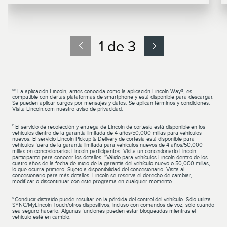
1 de 3
un
La aplicación Lincoln, antes conocida como la aplicación Lincoln Way®, es
compatible con ciertas plataformas de smartphone y está disponible para descargar.
Se pueden aplicar cargos por mensajes y datos. Se aplican términos y condiciones.
Visita Lincoln.com nuestro aviso de privacidad.
b
El servicio de recolección y entrega de Lincoln de cortesía está disponible en los
vehículos dentro de la garantía limitada de 4 años/50,000 millas para vehículos
nuevos. El servicio Lincoln Pickup & Delivery de cortesía está disponible para
vehículos fuera de la garantía limitada para vehículos nuevos de 4 años/50,000
millas en concesionarios Lincoln participantes. Visita un concesionario Lincoln
participante para conocer los detalles. *Válido para vehículos Lincoln dentro de los
cuatro años de la fecha de inicio de la garantía del vehículo nuevo o 50,000 millas,
lo que ocurra primero. Sujeto a disponibilidad del concesionario. Visita al
concesionario para más detalles. Lincoln se reserva el derecho de cambiar,
modificar o discontinuar con este programa en cualquier momento.
c
Conducir distraído puede resultar en la pérdida del control del vehículo. Sólo utiliza
SYNC/MyLincoln Touch/otros dispositivos, incluso con comandos de voz, sólo cuando
sea seguro hacerlo. Algunas funciones pueden estar bloqueadas mientras el
vehículo esté en cambio.