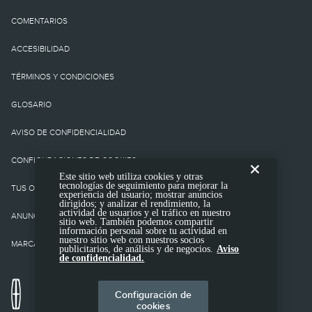
tampoco cargos o
COMENTARIOS
impuestos
ACCESIBILIDAD
gubernamentales ni
TÉRMINOS Y CONDICIONES
cargos por
GLOSARIO
financiamiento, cargo de
AVISO DE CONFIDENCIALIDAD
procesamiento de la
CONFIGURACIONES DE COOKIES
Este sitio web utiliza cookies y otras
tienda, cargo de
tecnologías de seguimiento para mejorar la
TUS OPCIONES DE CONFIDENCIALIIDAD
experiencia del usuario; mostrar anuncios
presentación electrónica
dirigidos; y analizar el rendimiento, la
actividad de usuarios y el tráfico en nuestro
ANUNCIOS BASADOS EN INTERESES
sitio web. También podemos compartir
ni cargo por prueba de
información personal sobre tu actividad en
nuestro sitio web con nuestros socios
MARCAS COMERCIALES DE TERCEROS
publicitarios, de análisis y de negocios.
Aviso
emisión. No incluye
de confidencialidad.
equipamiento opcional.
Configuración de
cookies