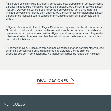
d
El servicio Lincoln Pickup & Delivery de cortesía está disponible en vehículos con la
garantía limitada para vehículos nuevos de 4 años/50,000 millas. El servicio Lincoln
Pickup & Delivery de cortesía está disponible en vehículos fuera de la garantía
limitada de vehículos nuevos de 4 años/50,000 millas en los concesionarios Lincoln
participantes (consulta con tu concesionario Lincoln local si está disponible en tu
área).
e
Algunas funciones de Lincoln Digital Experience requieren un plan de conectividad.
No conduzcas distraído o mientras tienes un dispositivo en la mano. Usa sistemas
operados por voz cuando sea posible. Algunas funciones pueden estar bloqueadas
mientras el vehículo esté en cambio. No todas las características son compatibles
con todos los teléfonos.
f
El servicio móvil de Lincoln es ofrecido por los concesionarios participantes y puede
estar limitado con base en la disponibilidad, la distancia u otros criterios
especificados por el concesionario. No incluye los cargos de reparación y piezas.
DIVULGACIONES
Ten en cuenta.
VEHÍCULOS
La información se