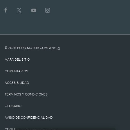
1.
MSRP actual para el
vehículo base. No incluye
cargo por
© 2026 FORD MOTOR COMPANY
destino/entrega como
MAPA DEL SITIO
tampoco cargos o
COMENTARIOS
impuestos
ACCESIBILIDAD
gubernamentales ni
TÉRMINOS Y CONDICIONES
cargos por
GLOSARIO
financiamiento, cargo de
AVISO DE CONFIDENCIALIDAD
procesamiento de la
CONFIGURACIONES DE COOKIES