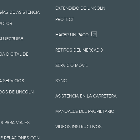
 en cualquier
EXTENDIDO DE LINCOLN
o Lincoln es la mejor
ÍAS DE ASISTENCIA
PROTECT
 Lincoln.
UCTOR
HACER UN PAGO
BLUECRUISE
RETIROS DEL MERCADO
por destino/entrega
IA DIGITAL DE
ni cargos por
SERVICIO MÓVIL
 cargo de
A SERVICIOS
SYNC
ión. No incluye
OS DE LINCOLN
ASISTENCIA EN LA CARRETERA
, Z y X se aplica a los
MANUALES DEL PROPIETARIO
umentación, cargos de
S PARA VIAJES
rícula. No todos los
VIDEOS INSTRUCTIVOS
E RELACIONES CON