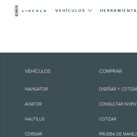
Logotipo
de
VEHÍCULOS
HERRAMIENTA
Lincoln
Saltar al contenido
Ten en cuenta.
La información se pr
VEHÍCULOS
COMPRAR
incluir errores técnic
NAVIGATOR
DISEÑAR Y COTIZA
ninguna garantía o re
implícita, incluyendo, 
AVIATOR
CONSULTAR INVEN
funcionamiento del sit
NAUTILUS
COTIZAR
disponibilidad y los 
CORSAIR
PRUEBA DE MANE