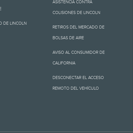
ASISTENCIA CONTRA
E
COLISIONES DE LINCOLN
O DE LINCOLN
arretera para el
RETIROS DEL MERCADO DE
cer el ahorro de
BOLSAS DE AIRE
ión. El millaje real
AVISO AL CONSUMIDOR DE
s, el ahorro de
CALIFORNIA
equivalente de EPA
DESCONECTAR EL ACCESO
REMOTO DEL VEHÍCULO
cortesía que
ar los 3 meses o
VISITA
SIGUE
VISITA
INTE