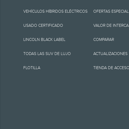
especificaciones, pre
momento sin incurrir 
VEHÍCULOS HÍBRIDOS ELÉCTRICOS
OFERTAS ESPECIAL
fuente de información
USADO CERTIFICADO
VALOR DE INTERC
1.
LINCOLN BLACK LABEL
COMPARAR
MSRP actual para el v
TODAS LAS SUV DE LUJO
ACTUALIZACIONES
como tampoco cargos
FLOTILLA
TIENDA DE ACCES
financiamiento, cargo
presentación electrón
equipamiento opcional.
clientes elegibles y 
destino/despacho, imp
vehículos son elegible