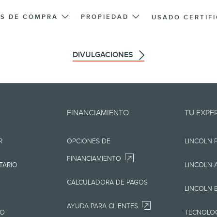
S DE COMPRA
PROPIEDAD
USADO CERTIF
DIVULGACIONES
oporciona "en el estado en que 
FINANCIAMIENTO
TU EXPE
os, tipográficos o de otra índole.
R
OPCIONES DE
LINCOLN 
presentación de ningún tipo, ya
FINANCIAMIENTO
pero sin limitarse a, la precisión,
TARIO
LINCOLN 
io, la información, los materiales
CALCULADORA DE PAGOS
LINCOLN 
productos. Lincoln se reserva el 
AYUDA PARA CLIENTES
JO
TECNOLOG