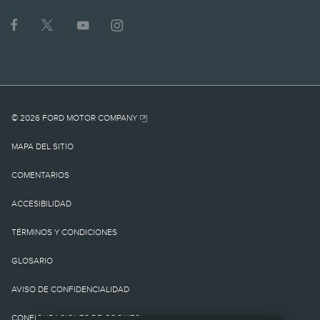
1.
MSRP actual para el
vehículo base. No incluye
cargo por
© 2026 FORD MOTOR COMPANY
destino/entrega como
MAPA DEL SITIO
tampoco cargos o
COMENTARIOS
impuestos
ACCESIBILIDAD
gubernamentales ni
TÉRMINOS Y CONDICIONES
cargos por
GLOSARIO
financiamiento, cargo de
AVISO DE CONFIDENCIALIDAD
procesamiento de la
CONFIGURACIONES DE COOKIES