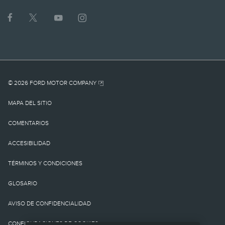
1.
MSRP actual para el
vehículo base. No incluye
cargo por
© 2026 FORD MOTOR COMPANY
destino/entrega como
MAPA DEL SITIO
tampoco cargos o
COMENTARIOS
impuestos
ACCESIBILIDAD
gubernamentales ni
TÉRMINOS Y CONDICIONES
cargos por
GLOSARIO
financiamiento, cargo de
AVISO DE CONFIDENCIALIDAD
procesamiento de la
CONFIGURACIONES DE COOKIES