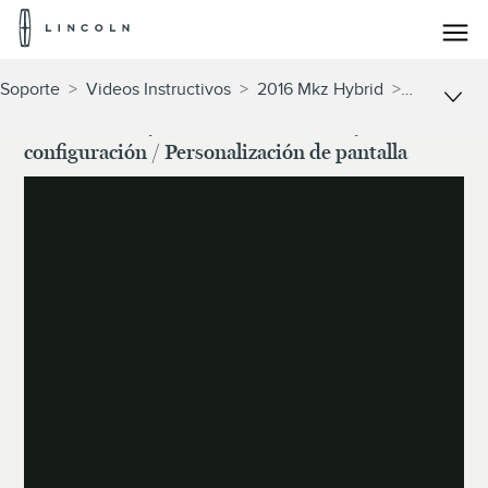
Logotipo
de
Lincoln
Saltar al contenido
Soporte
>
Videos Instructivos
>
2016 Mkz Hybrid
>
Sync
>
S
SYNC® con MyFord Touch®: sistema y
configuración / Personalización de pantalla