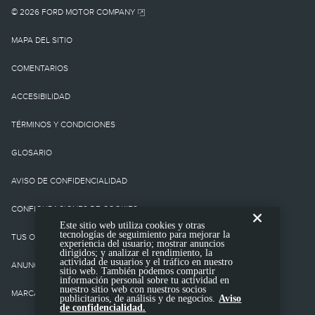
cargo por
© 2026 FORD MOTOR COMPANY
destino/entrega como
MAPA DEL SITIO
tampoco cargos o
COMENTARIOS
impuestos
ACCESIBILIDAD
gubernamentales ni
TÉRMINOS Y CONDICIONES
cargos por
GLOSARIO
financiamiento, cargo de
AVISO DE CONFIDENCIALIDAD
procesamiento de la
CONFIGURACIONES DE COOKIES
Este sitio web utiliza cookies y otras
tienda, cargo de
tecnologías de seguimiento para mejorar la
TUS OPCIONES DE CONFIDENCIALIIDAD
experiencia del usuario; mostrar anuncios
presentación electrónica
dirigidos; y analizar el rendimiento, la
actividad de usuarios y el tráfico en nuestro
ANUNCIOS BASADOS EN INTERESES
sitio web. También podemos compartir
ni cargo por prueba de
información personal sobre tu actividad en
nuestro sitio web con nuestros socios
MARCAS COMERCIALES DE TERCEROS
publicitarios, de análisis y de negocios.
Aviso
emisión. No incluye
de confidencialidad.