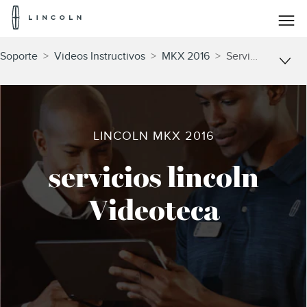
Logotipo
de
Lincoln
Saltar al contenido
Soporte
>
Videos Instructivos
>
MKX 2016
>
Servicios Lincoln
LINCOLN MKX 2016
servicios lincoln
Videoteca