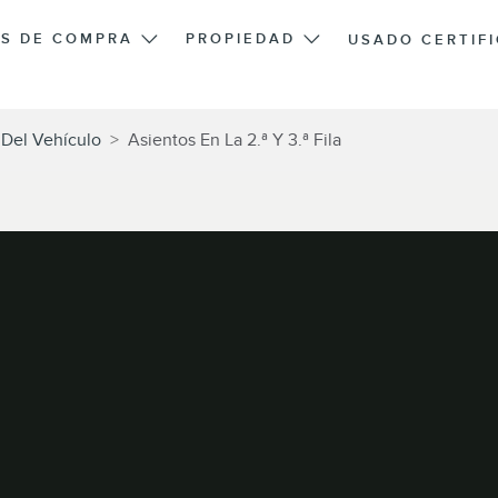
S DE COMPRA
PROPIEDAD
USADO CERTIF
Del Vehículo
>
Asientos En La 2.ª Y 3.ª Fila