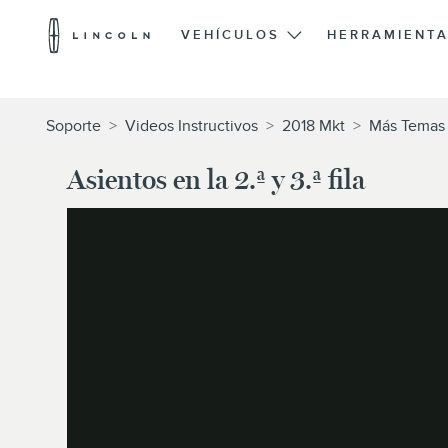
Logotipo
de
VEHÍCULOS
HERRAMIENTA
Lincoln
Saltar al contenido
Soporte
>
Videos Instructivos
>
2018 Mkt
>
Más Temas 
Asientos en la 2.ª y 3.ª fila