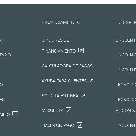
oporciona "en el estado en que 
FINANCIAMIENTO
TU EXPE
os, tipográficos o de otra índole.
R
OPCIONES DE
LINCOLN 
presentación de ningún tipo, ya
FINANCIAMIENTO
pero sin limitarse a, la precisión,
TARIO
LINCOLN 
io, la información, los materiales
CALCULADORA DE PAGOS
LINCOLN 
productos. Lincoln se reserva el 
AYUDA PARA CLIENTES
JO
TECNOLOG
cios y equipamiento del producto
SOLICITA EN LÍNEA
en obligaciones. Tu concesionari
ES
TECNOLOG
 actualizada sobre los vehículos
MI CUENTA
AL COND
AMBIO
HACER UN PAGO
LINCOLN 