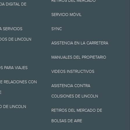
RETIROS DEL MERCADO
por destino/entrega
IA DIGITAL DE
ni cargos por
SERVICIO MÓVIL
 cargo de
A SERVICIOS
SYNC
ión. No incluye
OS DE LINCOLN
ASISTENCIA EN LA CARRETERA
, Z y X se aplica a los
MANUALES DEL PROPIETARIO
umentación, cargos de
S PARA VIAJES
rícula. No todos los
VIDEOS INSTRUCTIVOS
E RELACIONES CON
ASISTENCIA CONTRA
E
COLISIONES DE LINCOLN
O DE LINCOLN
arretera para el
RETIROS DEL MERCADO DE
cer el ahorro de
BOLSAS DE AIRE