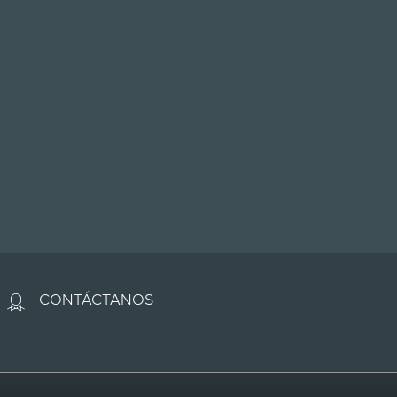
combinaciones de motor/transmis
 eléctricos e híbridos enchufable
ca en MPGe. MPGe es la medida 
lina al operar en modo eléctrico.
uye prueba de datos móviles de 
ación de AT&T y vence al finaliz
 3GB, lo que ocurra primero. Pa
CONTÁCTANOS
timado del vehículo menos efect