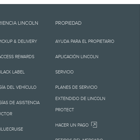
se encuentra" y puede
RIENCIA LINCOLN
PROPIEDAD
 Lincoln no otorga
PICKUP & DELIVERY
AYUDA PARA EL PROPIETARIO
 sea expresa o
 divisa o veracidad, el
ACCESS REWARDS
APLICACIÓN LINCOLN
, los contenidos, la
BLACK LABEL
SERVICIO
derecho de cambiar las
ÍA DEL VEHÍCULO
PLANES DE SERVICIO
 en cualquier
EXTENDIDO DE LINCOLN
o Lincoln es la mejor
ÍAS DE ASISTENCIA
PROTECT
 Lincoln.
UCTOR
HACER UN PAGO
BLUECRUISE