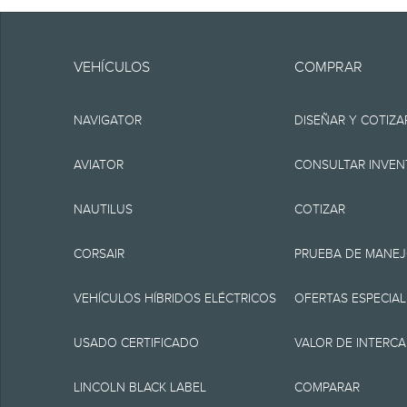
Ten en cuenta.
La información se pr
VEHÍCULOS
COMPRAR
incluir errores técnic
NAVIGATOR
DISEÑAR Y COTIZA
ninguna garantía o re
implícita, incluyendo, 
AVIATOR
CONSULTAR INVEN
funcionamiento del sit
NAUTILUS
COTIZAR
disponibilidad y los 
CORSAIR
PRUEBA DE MANE
especificaciones, pre
momento sin incurrir 
VEHÍCULOS HÍBRIDOS ELÉCTRICOS
OFERTAS ESPECIAL
fuente de información
USADO CERTIFICADO
VALOR DE INTERC
1.
LINCOLN BLACK LABEL
COMPARAR