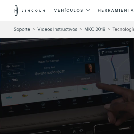
Logotipo
de
VEHÍCULOS
HERRAMIENTA
Lincoln
Saltar al contenido
Soporte
>
Videos Instructivos
>
MKC 2018
>
Tecnologí