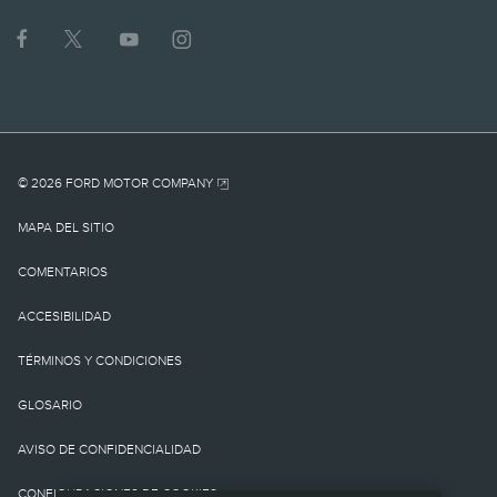
1.
MSRP actual para el
vehículo base. No incluye
cargo por
© 2026 FORD MOTOR COMPANY
destino/entrega como
MAPA DEL SITIO
tampoco cargos o
COMENTARIOS
impuestos
ACCESIBILIDAD
gubernamentales ni
TÉRMINOS Y CONDICIONES
cargos por
GLOSARIO
financiamiento, cargo de
AVISO DE CONFIDENCIALIDAD
procesamiento de la
CONFIGURACIONES DE COOKIES