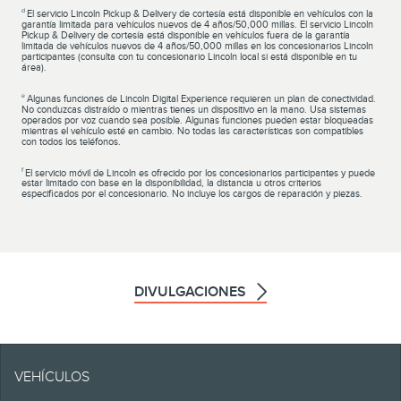
d
El servicio Lincoln Pickup & Delivery de cortesía está disponible en vehículos con la
garantía limitada para vehículos nuevos de 4 años/50,000 millas. El servicio Lincoln
Pickup & Delivery de cortesía está disponible en vehículos fuera de la garantía
limitada de vehículos nuevos de 4 años/50,000 millas en los concesionarios Lincoln
participantes (consulta con tu concesionario Lincoln local si está disponible en tu
área).
e
Algunas funciones de Lincoln Digital Experience requieren un plan de conectividad.
No conduzcas distraído o mientras tienes un dispositivo en la mano. Usa sistemas
operados por voz cuando sea posible. Algunas funciones pueden estar bloqueadas
mientras el vehículo esté en cambio. No todas las características son compatibles
con todos los teléfonos.
f
El servicio móvil de Lincoln es ofrecido por los concesionarios participantes y puede
estar limitado con base en la disponibilidad, la distancia u otros criterios
especificados por el concesionario. No incluye los cargos de reparación y piezas.
DIVULGACIONES
Ten en cuenta.
VEHÍCULOS
La información se