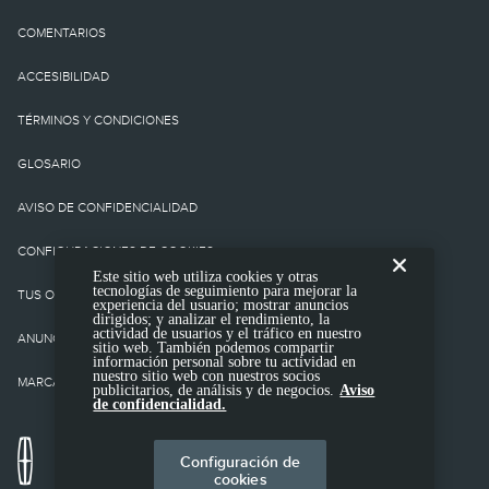
tampoco cargos o
COMENTARIOS
impuestos
ACCESIBILIDAD
gubernamentales ni
TÉRMINOS Y CONDICIONES
cargos por
GLOSARIO
financiamiento, cargo de
AVISO DE CONFIDENCIALIDAD
procesamiento de la
CONFIGURACIONES DE COOKIES
Este sitio web utiliza cookies y otras
tienda, cargo de
tecnologías de seguimiento para mejorar la
TUS OPCIONES DE CONFIDENCIALIIDAD
experiencia del usuario; mostrar anuncios
presentación electrónica
dirigidos; y analizar el rendimiento, la
actividad de usuarios y el tráfico en nuestro
ANUNCIOS BASADOS EN INTERESES
sitio web. También podemos compartir
ni cargo por prueba de
información personal sobre tu actividad en
nuestro sitio web con nuestros socios
MARCAS COMERCIALES DE TERCEROS
publicitarios, de análisis y de negocios.
Aviso
emisión. No incluye
de confidencialidad.
equipamiento opcional.
Configuración de
cookies