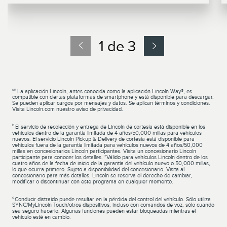
1 de 3
un
La aplicación Lincoln, antes conocida como la aplicación Lincoln Way®, es
compatible con ciertas plataformas de smartphone y está disponible para descargar.
Se pueden aplicar cargos por mensajes y datos. Se aplican términos y condiciones.
Visita Lincoln.com nuestro aviso de privacidad.
b
El servicio de recolección y entrega de Lincoln de cortesía está disponible en los
vehículos dentro de la garantía limitada de 4 años/50,000 millas para vehículos
nuevos. El servicio Lincoln Pickup & Delivery de cortesía está disponible para
vehículos fuera de la garantía limitada para vehículos nuevos de 4 años/50,000
millas en concesionarios Lincoln participantes. Visita un concesionario Lincoln
participante para conocer los detalles. *Válido para vehículos Lincoln dentro de los
cuatro años de la fecha de inicio de la garantía del vehículo nuevo o 50,000 millas,
lo que ocurra primero. Sujeto a disponibilidad del concesionario. Visita al
concesionario para más detalles. Lincoln se reserva el derecho de cambiar,
modificar o discontinuar con este programa en cualquier momento.
c
Conducir distraído puede resultar en la pérdida del control del vehículo. Sólo utiliza
SYNC/MyLincoln Touch/otros dispositivos, incluso con comandos de voz, sólo cuando
sea seguro hacerlo. Algunas funciones pueden estar bloqueadas mientras el
vehículo esté en cambio.