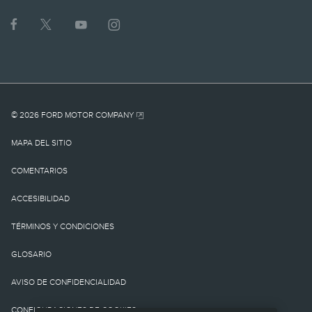
1.
MSRP actual para el
vehículo base. No incluye
cargo por
© 2026 FORD MOTOR COMPANY
destino/entrega como
MAPA DEL SITIO
tampoco cargos o
COMENTARIOS
impuestos
ACCESIBILIDAD
gubernamentales ni
TÉRMINOS Y CONDICIONES
cargos por
GLOSARIO
financiamiento, cargo de
AVISO DE CONFIDENCIALIDAD
procesamiento de la
CONFIGURACIONES DE COOKIES