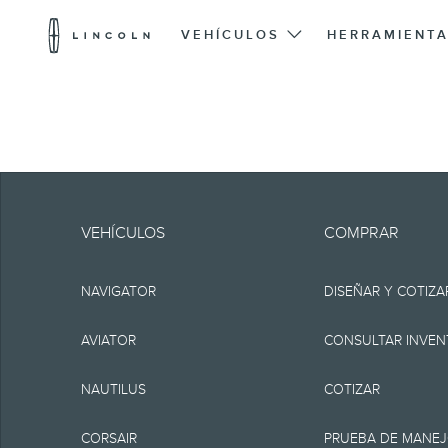
Logotipo
de
VEHÍCULOS
HERRAMIENTA
Lincoln
Saltar al contenido
Ten en cuenta.
La información se pr
VEHÍCULOS
COMPRAR
incluir errores técnic
NAVIGATOR
DISEÑAR Y COTIZA
ninguna garantía o re
implícita, incluyendo, 
AVIATOR
CONSULTAR INVEN
funcionamiento del sit
NAUTILUS
COTIZAR
disponibilidad y los 
CORSAIR
PRUEBA DE MANE