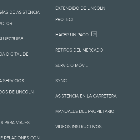
 en cualquier
EXTENDIDO DE LINCOLN
o Lincoln es la mejor
ÍAS DE ASISTENCIA
PROTECT
 Lincoln.
UCTOR
HACER UN PAGO
BLUECRUISE
RETIROS DEL MERCADO
por destino/entrega
IA DIGITAL DE
ni cargos por
SERVICIO MÓVIL
 cargo de
A SERVICIOS
SYNC
ión. No incluye
OS DE LINCOLN
ASISTENCIA EN LA CARRETERA
, Z y X se aplica a los
MANUALES DEL PROPIETARIO
umentación, cargos de
S PARA VIAJES
rícula. No todos los
VIDEOS INSTRUCTIVOS
E RELACIONES CON