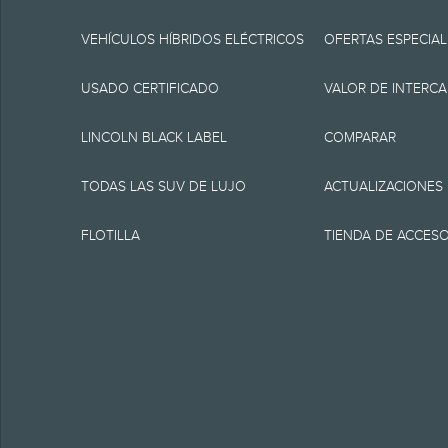
especificaciones, pre
momento sin incurrir 
VEHÍCULOS HÍBRIDOS ELÉCTRICOS
OFERTAS ESPECIAL
fuente de información
USADO CERTIFICADO
VALOR DE INTERC
1.
LINCOLN BLACK LABEL
COMPARAR
MSRP actual para el v
TODAS LAS SUV DE LUJO
ACTUALIZACIONES
como tampoco cargos
FLOTILLA
TIENDA DE ACCES
financiamiento, cargo
presentación electrón
equipamiento opcional.
clientes elegibles y 
destino/despacho, imp
vehículos son elegible