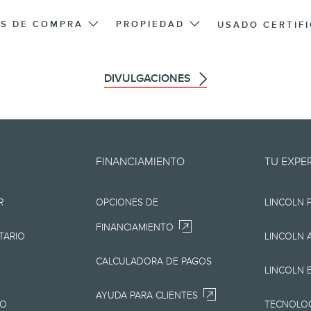
S DE COMPRA
PROPIEDAD
USADO CERTIF
DIVULGACIONES
oporciona "en el estado en que 
FINANCIAMIENTO
TU EXPE
os, tipográficos o de otra índole.
R
OPCIONES DE
LINCOLN 
presentación de ningún tipo, ya
FINANCIAMIENTO
pero sin limitarse a, la precisión,
TARIO
LINCOLN 
io, la información, los materiales
CALCULADORA DE PAGOS
LINCOLN 
productos. Lincoln se reserva el 
AYUDA PARA CLIENTES
JO
TECNOLOG