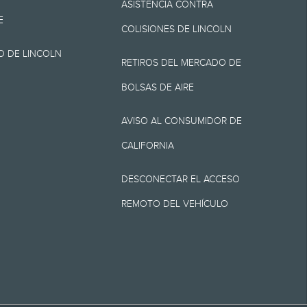
ASISTENCIA CONTRA
E
COLISIONES DE LINCOLN
O DE LINCOLN
arretera para el
RETIROS DEL MERCADO DE
cer el ahorro de
BOLSAS DE AIRE
ión. El millaje real
AVISO AL CONSUMIDOR DE
s, el ahorro de
CALIFORNIA
equivalente de EPA
DESCONECTAR EL ACCESO
REMOTO DEL VEHÍCULO
cortesía que
ar los 3 meses o
VISITA
SIGUE
VISITA
INTE