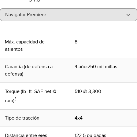
"Select
Navigator Premiere
A
Trim"
Máx. capacidad de
8
asientos
Garantía (de defensa a
4 años/50 mil millas
defensa)
Torque (lb.-ft. SAE net @
510 @ 3,300
*
rpm)
Tipo de tracción
4x4
Distancia entre ejes
122.5 pulgadas