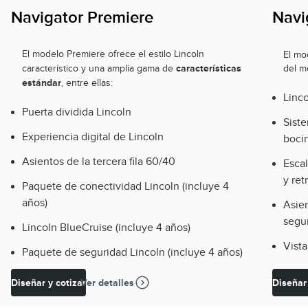
Navigator Premiere
Navi
El modelo Premiere ofrece el estilo Lincoln
El mo
características
característico y una amplia gama de
del m
estándar
, entre ellas:
Linco
Puerta dividida Lincoln
Sist
Experiencia digital de Lincoln
boci
Asientos de la tercera fila 60/40
Escal
y re
Paquete de conectividad Lincoln (incluye 4
años)
Asie
segun
Lincoln BlueCruise (incluye 4 años)
Vist
Paquete de seguridad Lincoln (incluye 4 años)
Diseñar y cotizar
Ver detalles
Diseñar 