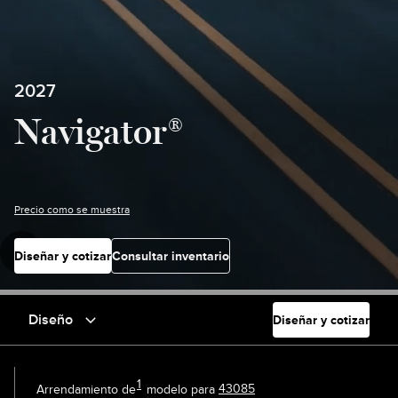
2027
Navigator®
Precio como se muestra
Diseñar y cotizar
Consultar inventario
Diseño
Diseñar y cotizar
1
Arrendamiento de
modelo para
43085