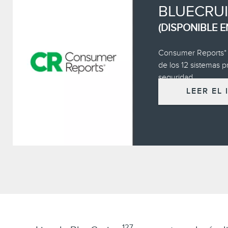
BLUECRUI
(DISPONIBLE 
Consumer Reports*
de los 12 sistemas p
seguridad.
LEER EL
127