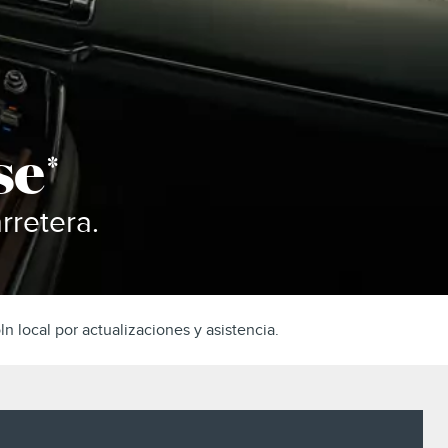
se
*
rretera.
n local por actualizaciones y asistencia.