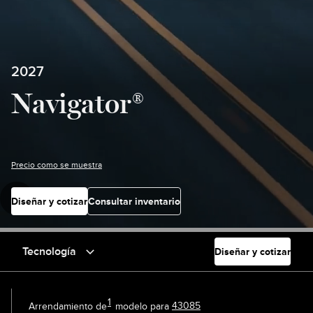
2027
Navigator®
Precio como se muestra
Diseñar y cotizar
Consultar inventario
Tecnología
Diseñar y cotizar
1
Arrendamiento de
modelo para
43085