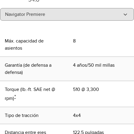
"Select
Navigator Premiere
A
Trim"
Máx. capacidad de
8
asientos
Garantía (de defensa a
4 años/50 mil millas
defensa)
Torque (lb.-ft. SAE net @
510 @ 3,300
*
rpm)
Tipo de tracción
4x4
Distancia entre ejes
122.5 pulgadas