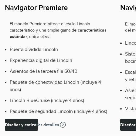
Navigator Premiere
Navi
El modelo Premiere ofrece el estilo Lincoln
El mo
características
característico y una amplia gama de
del m
estándar
, entre ellas:
Linco
Puerta dividida Lincoln
Sist
Experiencia digital de Lincoln
boci
Asientos de la tercera fila 60/40
Escal
y re
Paquete de conectividad Lincoln (incluye 4
años)
Asie
segun
Lincoln BlueCruise (incluye 4 años)
Vist
Paquete de seguridad Lincoln (incluye 4 años)
Diseñar y cotizar
Ver detalles
Diseñar 