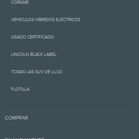
CORSAIR
o representación de
ningún tipo, ya sea
VEHÍCULOS HÍBRIDOS ELÉCTRICOS
expresa o implícita,
USADO CERTIFICADO
incluyendo, pero sin
limitarse a, la precisión,
LINCOLN BLACK LABEL
divisa o veracidad, el
TODAS LAS SUV DE LUJO
funcionamiento del sitio,
la información, los
FLOTILLA
materiales, los
contenidos, la
COMPRAR
disponibilidad y los
productos. Lincoln se