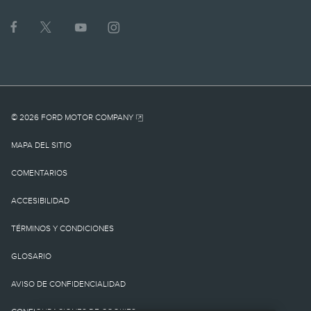
Lincoln.
1.
MSRP actual para el
vehículo base. No incluye
cargo por
© 2026 FORD MOTOR COMPANY
destino/entrega como
MAPA DEL SITIO
tampoco cargos o
COMENTARIOS
impuestos
ACCESIBILIDAD
gubernamentales ni
TÉRMINOS Y CONDICIONES
cargos por
GLOSARIO
financiamiento, cargo de
AVISO DE CONFIDENCIALIDAD
procesamiento de la