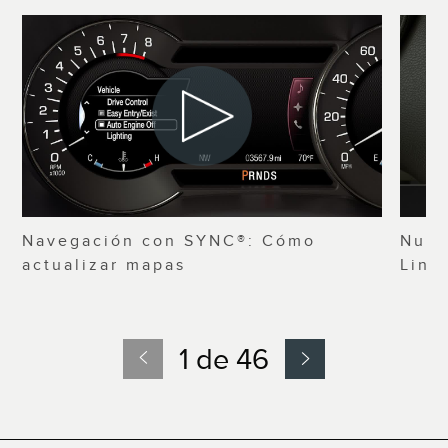
Navegación con SYNC®: Cómo
Nuev
actualizar mapas
Linc
1 de 46