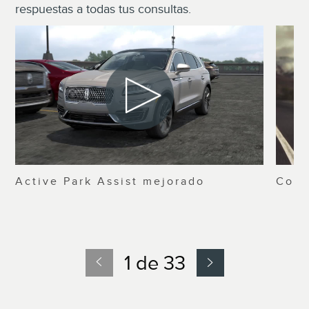
respuestas a todas tus consultas.
Active Park Assist mejorado
Cont
1 de 33