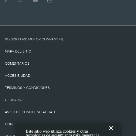
1.
MSRP actual para el
vehículo base. No incluye
cargo por
© 2026 FORD MOTOR COMPANY
destino/entrega como
MAPA DEL SITIO
tampoco cargos o
COMENTARIOS
impuestos
ACCESIBILIDAD
gubernamentales ni
TÉRMINOS Y CONDICIONES
cargos por
GLOSARIO
financiamiento, cargo de
AVISO DE CONFIDENCIALIDAD
procesamiento de la
CONFIGURACIONES DE COOKIES
Este sitio web utiliza cookies y otras
tienda, cargo de
tecnologías de seguimiento para mejorar la