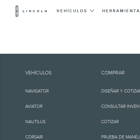
Logotipo
de
VEHÍCULOS
HERRAMIENTA
Lincoln
Saltar al contenido
Ten en cuenta.
La información se pr
VEHÍCULOS
COMPRAR
incluir errores técnic
NAVIGATOR
DISEÑAR Y COTIZA
ninguna garantía o re
implícita, incluyendo, 
AVIATOR
CONSULTAR INVEN
funcionamiento del sit
NAUTILUS
COTIZAR
disponibilidad y los 
CORSAIR
PRUEBA DE MANE