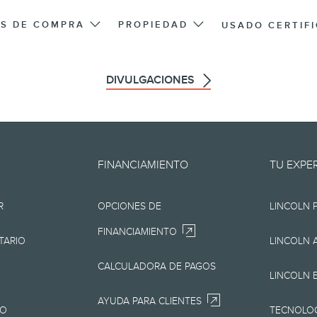
S DE COMPRA
PROPIEDAD
USADO CERTIF
DIVULGACIONES
oporciona "en el estado en que 
FINANCIAMIENTO
TU EXPE
os, tipográficos o de otra índole.
R
OPCIONES DE
LINCOLN 
presentación de ningún tipo, ya
FINANCIAMIENTO
pero sin limitarse a, la precisión,
TARIO
LINCOLN 
io, la información, los materiales
CALCULADORA DE PAGOS
LINCOLN 
productos. Lincoln se reserva el 
AYUDA PARA CLIENTES
JO
TECNOLOG