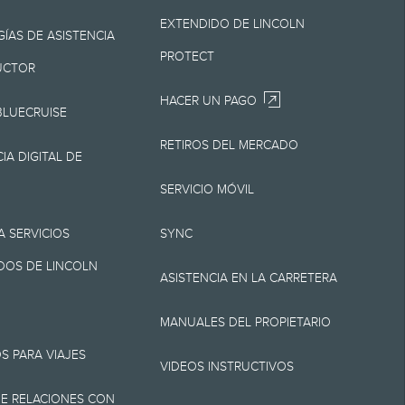
 en cualquier
EXTENDIDO DE LINCOLN
o Lincoln es la mejor
ÍAS DE ASISTENCIA
PROTECT
 Lincoln.
UCTOR
HACER UN PAGO
BLUECRUISE
RETIROS DEL MERCADO
por destino/entrega
IA DIGITAL DE
ni cargos por
SERVICIO MÓVIL
 cargo de
A SERVICIOS
SYNC
ión. No incluye
OS DE LINCOLN
ASISTENCIA EN LA CARRETERA
, Z y X se aplica a los
MANUALES DEL PROPIETARIO
umentación, cargos de
S PARA VIAJES
rícula. No todos los
VIDEOS INSTRUCTIVOS
E RELACIONES CON