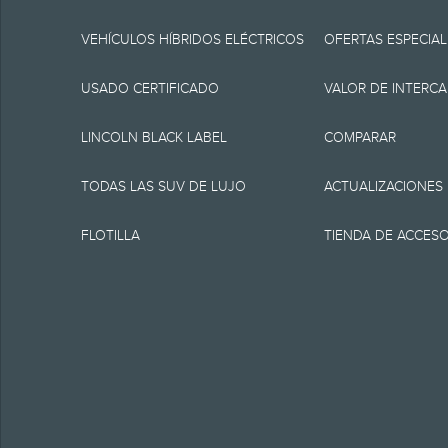
especificaciones, pre
momento sin incurrir 
VEHÍCULOS HÍBRIDOS ELÉCTRICOS
OFERTAS ESPECIAL
fuente de información
USADO CERTIFICADO
VALOR DE INTERC
1.
LINCOLN BLACK LABEL
COMPARAR
MSRP actual para el v
TODAS LAS SUV DE LUJO
ACTUALIZACIONES
como tampoco cargos
FLOTILLA
TIENDA DE ACCES
financiamiento, cargo
presentación electrón
equipamiento opcional.
clientes elegibles y 
destino/despacho, imp
vehículos son elegible