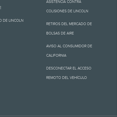
ASISTENCIA CONTRA
E
COLISIONES DE LINCOLN
O DE LINCOLN
arretera para el
RETIROS DEL MERCADO DE
cer el ahorro de
BOLSAS DE AIRE
ión. El millaje real
AVISO AL CONSUMIDOR DE
s, el ahorro de
CALIFORNIA
equivalente de EPA
DESCONECTAR EL ACCESO
REMOTO DEL VEHÍCULO
cortesía que
ar los 3 meses o
VISITA
SIGUE
VISITA
INTE