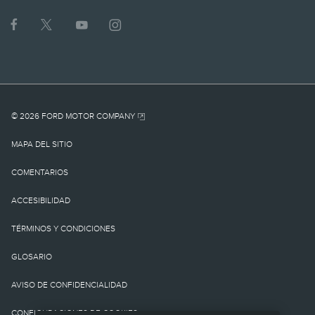
1.
MSRP actual para el
vehículo base. No incluye
cargo por
© 2026 FORD MOTOR COMPANY
destino/entrega como
MAPA DEL SITIO
tampoco cargos o
COMENTARIOS
impuestos
ACCESIBILIDAD
gubernamentales ni
TÉRMINOS Y CONDICIONES
cargos por
GLOSARIO
financiamiento, cargo de
AVISO DE CONFIDENCIALIDAD
procesamiento de la
CONFIGURACIONES DE COOKIES