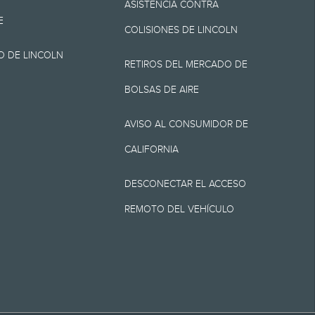
ASISTENCIA CONTRA
E
COLISIONES DE LINCOLN
O DE LINCOLN
arretera para el
RETIROS DEL MERCADO DE
cer el ahorro de
BOLSAS DE AIRE
ión. El millaje real
AVISO AL CONSUMIDOR DE
s, el ahorro de
CALIFORNIA
equivalente de EPA
DESCONECTAR EL ACCESO
REMOTO DEL VEHÍCULO
cortesía que
ar los 3 meses o
VISITA
SIGUE
VISITA
INTE