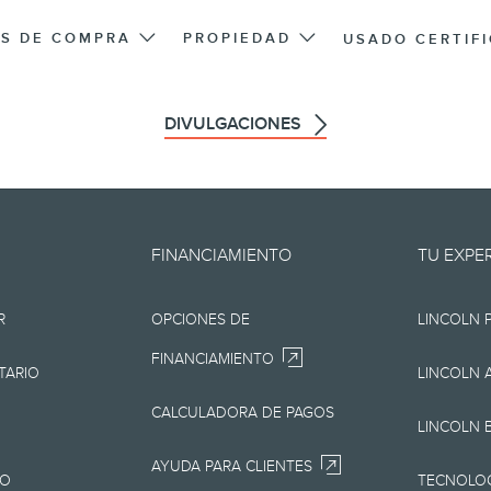
S DE COMPRA
PROPIEDAD
USADO CERTIF
DIVULGACIONES
oporciona "en el estado en que 
FINANCIAMIENTO
TU EXPE
os, tipográficos o de otra índole.
R
OPCIONES DE
LINCOLN 
presentación de ningún tipo, ya
FINANCIAMIENTO
pero sin limitarse a, la precisión,
TARIO
LINCOLN 
io, la información, los materiales
CALCULADORA DE PAGOS
LINCOLN 
productos. Lincoln se reserva el 
AYUDA PARA CLIENTES
JO
TECNOLOG