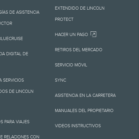
 en cualquier
EXTENDIDO DE LINCOLN
o Lincoln es la mejor
ÍAS DE ASISTENCIA
PROTECT
 Lincoln.
UCTOR
HACER UN PAGO
BLUECRUISE
RETIROS DEL MERCADO
por destino/entrega
IA DIGITAL DE
ni cargos por
SERVICIO MÓVIL
 cargo de
A SERVICIOS
SYNC
ión. No incluye
OS DE LINCOLN
ASISTENCIA EN LA CARRETERA
, Z y X se aplica a los
MANUALES DEL PROPIETARIO
umentación, cargos de
S PARA VIAJES
rícula. No todos los
VIDEOS INSTRUCTIVOS
E RELACIONES CON