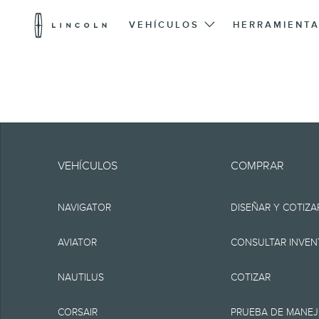
Logotipo
de
VEHÍCULOS
HERRAMIENTA
Lincoln
Saltar al contenido
Ten en cuenta.
La información se pr
VEHÍCULOS
COMPRAR
incluir errores técnic
NAVIGATOR
DISEÑAR Y COTIZA
ninguna garantía o re
implícita, incluyendo, 
AVIATOR
CONSULTAR INVEN
funcionamiento del sit
NAUTILUS
COTIZAR
disponibilidad y los 
CORSAIR
PRUEBA DE MANE