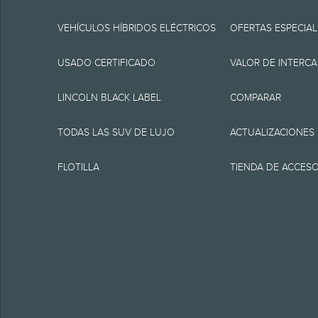
especificaciones, pre
momento sin incurrir 
VEHÍCULOS HÍBRIDOS ELÉCTRICOS
OFERTAS ESPECIAL
fuente de información
USADO CERTIFICADO
VALOR DE INTERC
1.
LINCOLN BLACK LABEL
COMPARAR
MSRP actual para el v
TODAS LAS SUV DE LUJO
ACTUALIZACIONES
como tampoco cargos
FLOTILLA
TIENDA DE ACCES
financiamiento, cargo
presentación electrón
equipamiento opcional.
clientes elegibles y 
destino/despacho, imp
vehículos son elegible