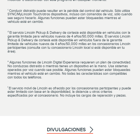
c
Conducir distraído puede resultar en la pérdida del control del vehículo. Sólo utiliza
SYNC/MyLincoln Touch/otros dispositivos, incluso con comandos de voz, sólo cuando
sea seguro hacerlo. Algunas funciones pueden estar bloqueadas mientras el
vehículo esté en cambio.
d
El servicio Lincoln Pickup & Delivery de cortesía está disponible en vehículos con la
garantía limitada para vehículos nuevos de 4 años/50,000 millas. El servicio Lincoln
Pickup & Delivery de cortesía está disponible en vehículos fuera de la garantía
limitada de vehículos nuevos de 4 años/50,000 millas en los concesionarios Lincoln
participantes (consulta con tu concesionario Lincoln local si está disponible en tu
área).
e
Algunas funciones de Lincoln Digital Experience requieren un plan de conectividad.
No conduzcas distraído o mientras tienes un dispositivo en la mano. Usa sistemas
operados por voz cuando sea posible. Algunas funciones pueden estar bloqueadas
mientras el vehículo esté en cambio. No todas las características son compatibles
con todos los teléfonos.
f
El servicio móvil de Lincoln es ofrecido por los concesionarios participantes y puede
estar limitado con base en la disponibilidad, la distancia u otros criterios
especificados por el concesionario. No incluye los cargos de reparación y piezas.
DIVULGACIONES