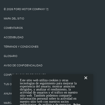
vehículo base. No incluye
cargo por
© 2026 FORD MOTOR COMPANY
destino/entrega como
MAPA DEL SITIO
tampoco cargos o
COMENTARIOS
impuestos
ACCESIBILIDAD
gubernamentales ni
TÉRMINOS Y CONDICIONES
cargos por
GLOSARIO
financiamiento, cargo de
AVISO DE CONFIDENCIALIDAD
procesamiento de la
CONFIGURACIONES DE COOKIES
Este sitio web utiliza cookies y otras
tienda, cargo de
tecnologías de seguimiento para mejorar la
TUS OPCIONES DE CONFIDENCIALIIDAD
experiencia del usuario; mostrar anuncios
presentación electrónica
dirigidos; y analizar el rendimiento, la
actividad de usuarios y el tráfico en nuestro
ANUNCIOS BASADOS EN INTERESES
sitio web. También podemos compartir
ni cargo por prueba de
información personal sobre tu actividad en
nuestro sitio web con nuestros socios
MARCAS COMERCIALES DE TERCEROS
publicitarios, de análisis y de negocios.
Aviso