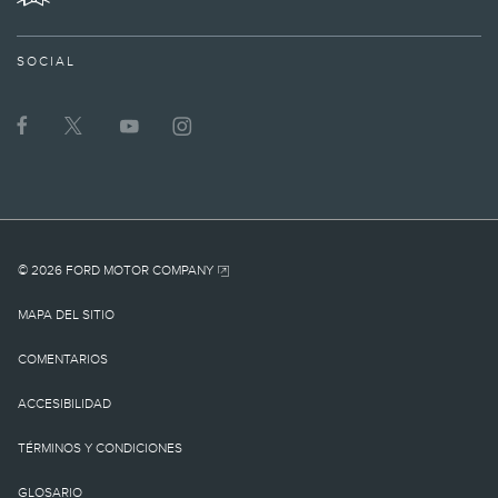
información actualizada
sobre los vehículos
SOCIAL
Lincoln.
1.
MSRP actual para el
vehículo base. No incluye
cargo por
© 2026 FORD MOTOR COMPANY
destino/entrega como
MAPA DEL SITIO
tampoco cargos o
COMENTARIOS
impuestos
ACCESIBILIDAD
gubernamentales ni
TÉRMINOS Y CONDICIONES
cargos por
GLOSARIO