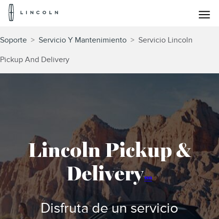
Logotipo
de
Lincoln
Saltar al contenido
Soporte
>
Servicio Y Mantenimiento
>
Servicio Lincoln
Pickup And Delivery
Lincoln Pickup &
Delivery
un
Disfruta de un servicio