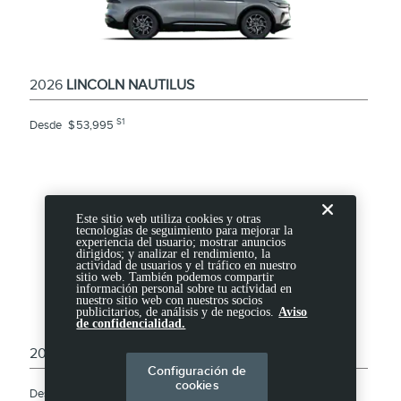
2026
LINCOLN NAUTILUS
S1
Desde
$
53,995
Este sitio web utiliza cookies y otras
tecnologías de seguimiento para mejorar la
experiencia del usuario; mostrar anuncios
dirigidos; y analizar el rendimiento, la
actividad de usuarios y el tráfico en nuestro
sitio web. También podemos compartir
información personal sobre tu actividad en
nuestro sitio web con nuestros socios
publicitarios, de análisis y de negocios.
Aviso
de confidencialidad.
2026
LINCOLN AVIATOR
Configuración de
cookies
S1
Desde
$
56,910