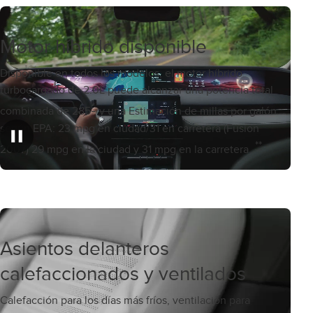
Motor híbrido disponible
Disponible en todos los modelos, el motor híbrido
turbocargado de 2.0L puede alcanzar una potencia total
*
combinada de 285
y una Estimación de millas por galón
según EPA: 23 mpg en ciudad/31 en carretera (Fusion
**
2007) 29 mpg en la ciudad y 31 mpg en la carretera.
Asientos delanteros
calefaccionados y ventilados
Calefacción para los días más fríos, ventilación para