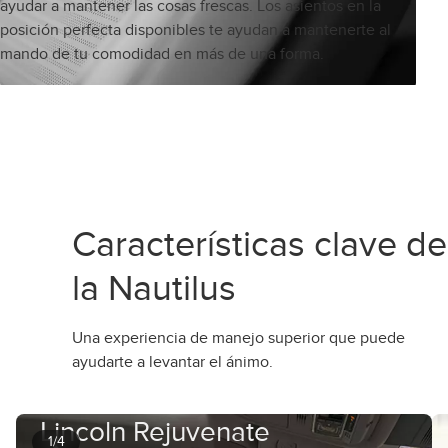
ayudar a mantener las cosas frescas. Los asientos en la
posición perfecta disponibles te ayudan a mantenerte al
mando de tu comodidad en más de una forma.
Características clave de
la Nautilus
Una experiencia de manejo superior que puede
ayudarte a levantar el ánimo.
Lincoln Rejuvenate
1/4