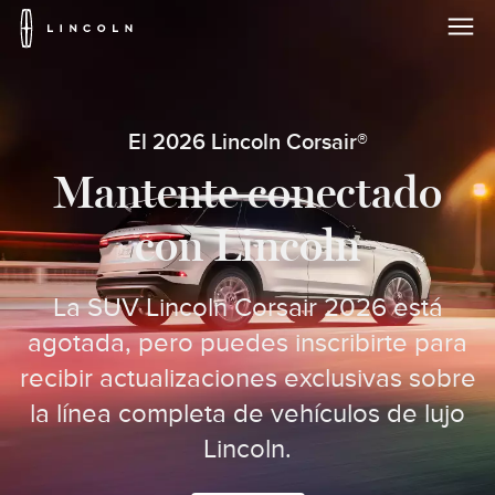
Logotipo
de
Lincoln
Saltar al contenido
El 2026 Lincoln Corsair®
Mantente conectado
con Lincoln
La SUV Lincoln Corsair 2026 está
agotada, pero puedes inscribirte para
recibir actualizaciones exclusivas sobre
la línea completa de vehículos de lujo
Lincoln.