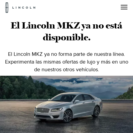
Logotipo
de
Lincoln
Lincoln®
Saltar al contenido
El Lincoln MKZ ya no está
MKZ
disponible.
|
Sedán
El Lincoln MKZ ya no forma parte de nuestra línea.
Experimenta las mismas ofertas de lujo y más en uno
de
de nuestros otros vehículos.
lujo
de
tamaño
mediano