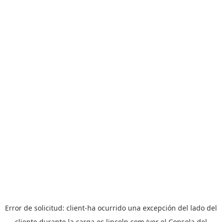
Error de solicitud:
client
-ha ocurrido una excepción del lado del
cliente durante la carga
es.lincoln.com
(ver el
Consola del