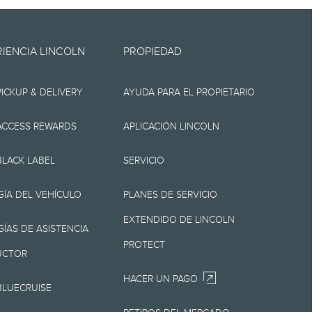
se encuentra" y puede
RIENCIA LINCOLN
PROPIEDAD
 Lincoln no otorga
PICKUP & DELIVERY
AYUDA PARA EL PROPIETARIO
 sea expresa o
 divisa o veracidad, el
ACCESS REWARDS
APLICACIÓN LINCOLN
, los contenidos, la
BLACK LABEL
SERVICIO
derecho de cambiar las
ÍA DEL VEHÍCULO
PLANES DE SERVICIO
 en cualquier
EXTENDIDO DE LINCOLN
o Lincoln es la mejor
ÍAS DE ASISTENCIA
PROTECT
 Lincoln.
UCTOR
HACER UN PAGO
BLUECRUISE