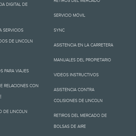
RETIROS DEL MERCADO
por destino/entrega
IA DIGITAL DE
ni cargos por
SERVICIO MÓVIL
 cargo de
A SERVICIOS
SYNC
ión. No incluye
OS DE LINCOLN
ASISTENCIA EN LA CARRETERA
, Z y X se aplica a los
MANUALES DEL PROPIETARIO
umentación, cargos de
S PARA VIAJES
rícula. No todos los
VIDEOS INSTRUCTIVOS
E RELACIONES CON
ASISTENCIA CONTRA
E
COLISIONES DE LINCOLN
O DE LINCOLN
arretera para el
RETIROS DEL MERCADO DE
cer el ahorro de
BOLSAS DE AIRE