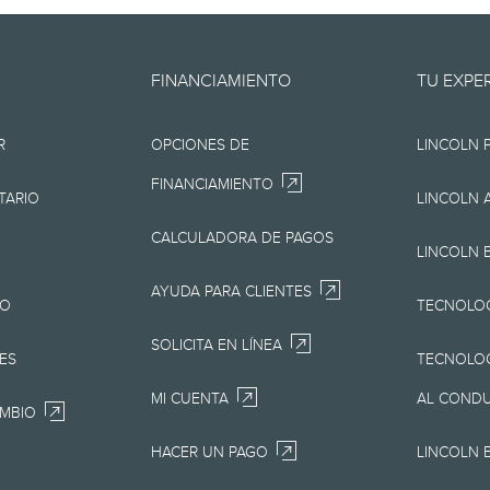
oporciona "en el estado en que 
FINANCIAMIENTO
TU EXPE
os, tipográficos o de otra índole.
R
OPCIONES DE
LINCOLN 
presentación de ningún tipo, ya
FINANCIAMIENTO
pero sin limitarse a, la precisión,
TARIO
LINCOLN 
io, la información, los materiales
CALCULADORA DE PAGOS
LINCOLN 
productos. Lincoln se reserva el 
AYUDA PARA CLIENTES
JO
TECNOLOG
cios y equipamiento del producto
SOLICITA EN LÍNEA
en obligaciones. Tu concesionari
ES
TECNOLOG
 actualizada sobre los vehículos
MI CUENTA
AL COND
AMBIO
HACER UN PAGO
LINCOLN 