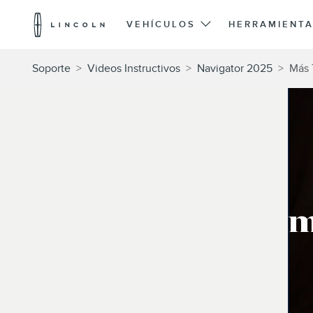
Logotipo
de
VEHÍCULOS
HERRAMIENTA
Lincoln
Saltar al contenido
Soporte
>
Videos Instructivos
>
Navigator 2025
>
Más 
m