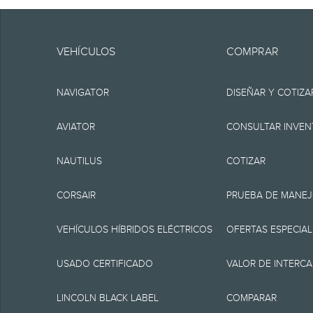
Ten en cuenta.
La información se pr
VEHÍCULOS
COMPRAR
incluir errores técnic
NAVIGATOR
DISEÑAR Y COTIZA
ninguna garantía o re
implícita, incluyendo, 
AVIATOR
CONSULTAR INVEN
funcionamiento del sit
NAUTILUS
COTIZAR
disponibilidad y los 
CORSAIR
PRUEBA DE MANE
especificaciones, pre
momento sin incurrir 
VEHÍCULOS HÍBRIDOS ELÉCTRICOS
OFERTAS ESPECIAL
fuente de información
USADO CERTIFICADO
VALOR DE INTERC
1.
LINCOLN BLACK LABEL
COMPARAR