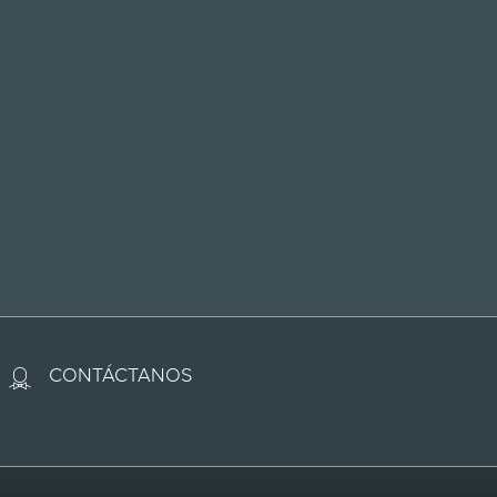
combinaciones de motor/transmis
 eléctricos e híbridos enchufable
ca en MPGe. MPGe es la medida 
lina al operar en modo eléctrico.
uye prueba de datos móviles de 
ación de AT&T y vence al finaliz
 3GB, lo que ocurra primero. Pa
CONTÁCTANOS
timado del vehículo menos efect