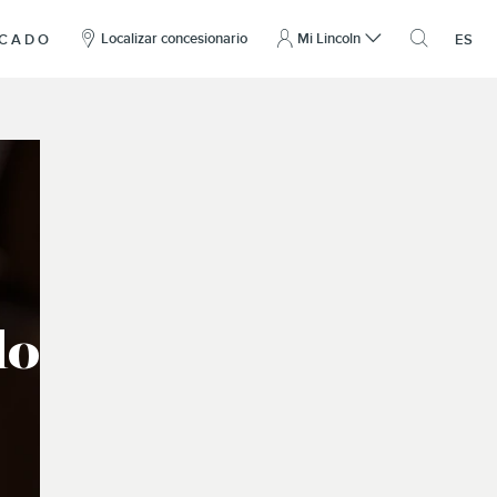
clic
aquí
Localizar concesionario
Mi Lincoln
ICADO
ES
para
abrir
la
superposic
de
búsqueda
lo