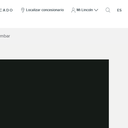
clic
aquí
Localizar concesionario
Mi Lincoln
ICADO
ES
para
abrir
la
superposic
de
búsqueda
umbar