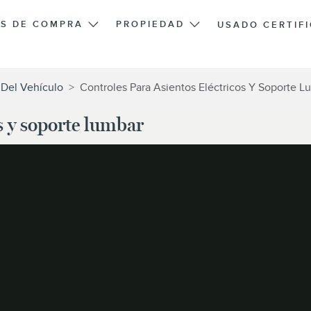
S DE COMPRA
PROPIEDAD
USADO CERTIF
Del Vehículo
>
Controles Para Asientos Eléctricos Y Soporte L
s y soporte lumbar