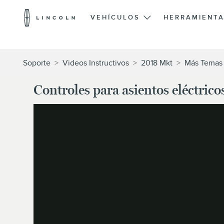
Logotipo
de
VEHÍCULOS
HERRAMIENTA
Lincoln
Saltar al contenido
Soporte
>
Videos Instructivos
>
2018 Mkt
>
Más Temas 
Controles para asientos eléctrico