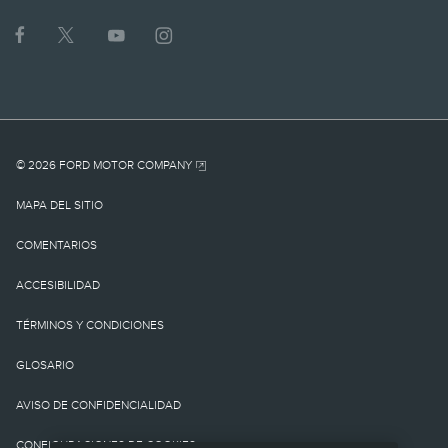
1.
MSRP actual para el
vehículo base. No incluye
cargo por
© 2026 FORD MOTOR COMPANY
destino/entrega como
MAPA DEL SITIO
tampoco cargos o
COMENTARIOS
impuestos
ACCESIBILIDAD
gubernamentales ni
TÉRMINOS Y CONDICIONES
cargos por
GLOSARIO
financiamiento, cargo de
AVISO DE CONFIDENCIALIDAD
procesamiento de la
CONFIGURACIONES DE COOKIES