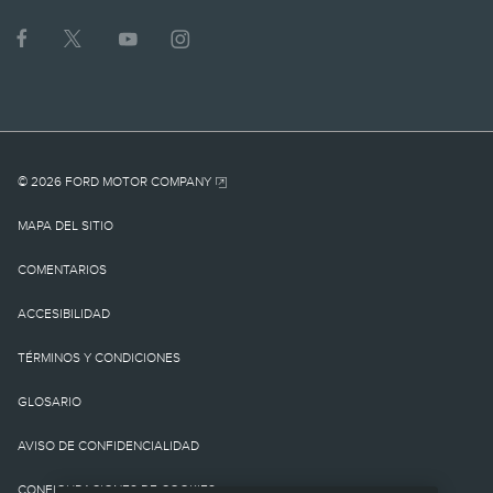
1.
MSRP actual para el
vehículo base. No incluye
cargo por
© 2026 FORD MOTOR COMPANY
destino/entrega como
MAPA DEL SITIO
tampoco cargos o
COMENTARIOS
impuestos
ACCESIBILIDAD
gubernamentales ni
TÉRMINOS Y CONDICIONES
cargos por
GLOSARIO
financiamiento, cargo de
AVISO DE CONFIDENCIALIDAD
procesamiento de la
CONFIGURACIONES DE COOKIES