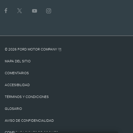
Lincoln.
1.
MSRP actual para el
vehículo base. No incluye
cargo por
© 2026 FORD MOTOR COMPANY
destino/entrega como
MAPA DEL SITIO
tampoco cargos o
COMENTARIOS
impuestos
ACCESIBILIDAD
gubernamentales ni
TÉRMINOS Y CONDICIONES
cargos por
GLOSARIO
financiamiento, cargo de
AVISO DE CONFIDENCIALIDAD
procesamiento de la
CONFIGURACIONES DE COOKIES