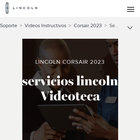
Logotipo
de
Lincoln
Saltar al contenido
Soporte
>
Videos Instructivos
>
Corsair 2023
>
Servicios Lincoln
LINCOLN CORSAIR 2023
servicios lincoln
Videoteca