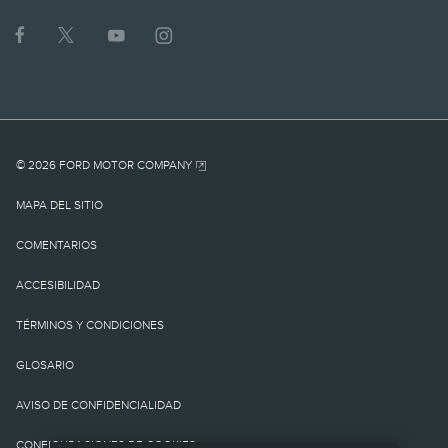
1.
MSRP actual para el
vehículo base. No incluye
cargo por
© 2026 FORD MOTOR COMPANY
destino/entrega como
MAPA DEL SITIO
tampoco cargos o
COMENTARIOS
impuestos
ACCESIBILIDAD
gubernamentales ni
TÉRMINOS Y CONDICIONES
cargos por
GLOSARIO
financiamiento, cargo de
AVISO DE CONFIDENCIALIDAD
procesamiento de la
CONFIGURACIONES DE COOKIES