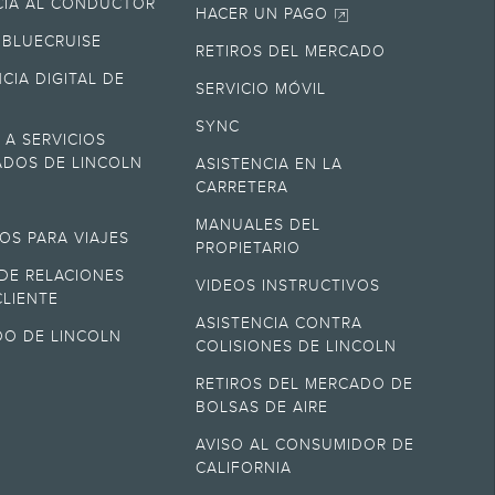
CIA AL CONDUCTOR
HACER UN PAGO
 BLUECRUISE
vicio, etc. Consulta a tu concesionario para conocer los precios reales y
RETIROS DEL MERCADO
CIA DIGITAL DE
SERVICIO MÓVIL
egibles. Visita el concesionario para conocer la elegibilidad y todos los
SYNC
 A SERVICIOS
DOS DE LINCOLN
ASISTENCIA EN LA
CARRETERA
 compradores son elegibles. Visita el concesionario para conocer la
M
MANUALES DEL
IOS PARA VIAJES
PROPIETARIO
DE RELACIONES
rgos por procesamiento del concesionario, cargo de presentación
VIDEOS INSTRUCTIVOS
CLIENTE
ASISTENCIA CONTRA
DO DE LINCOLN
COLISIONES DE LINCOLN
ología del hogar inteligente. El acceso a Alexa Built-in requiere una
®.
RETIROS DEL MERCADO DE
BOLSAS DE AIRE
. Para obtener todos los detalles, visita
www.lincoln.com/support
o visita
AVISO AL CONSUMIDOR DE
o 70,000 millas de la fecha de inicio de la garantía del vehículo. Lincoln
CALIFORNIA